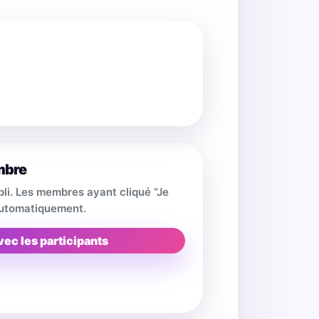
mbre
pli. Les membres ayant cliqué “Je
 automatiquement.
vec les participants