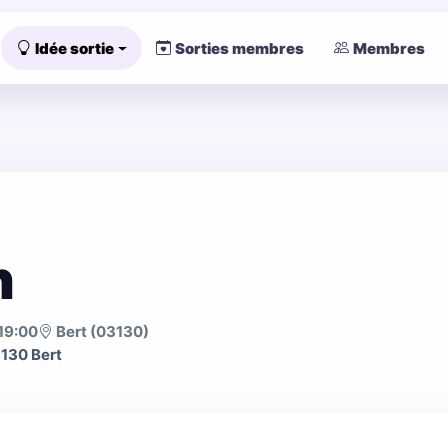
Idée sortie
Sorties membres
Membres
n
19:00
Bert (03130)
3130 Bert