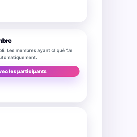
mbre
pli. Les membres ayant cliqué “Je
 automatiquement.
vec les participants