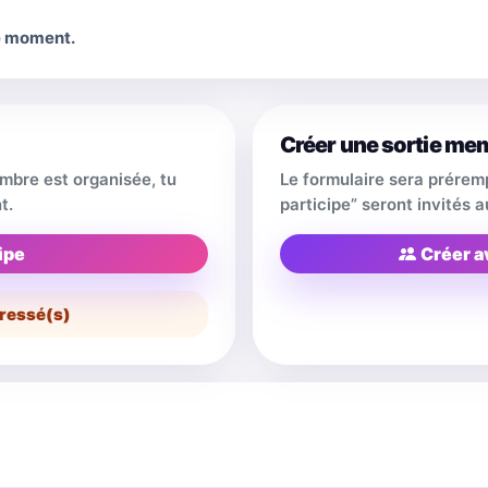
le moment.
Créer une sortie me
embre est organisée, tu
Le formulaire sera prérem
t.
participe” seront invités
ipe
Créer a
ressé(s)