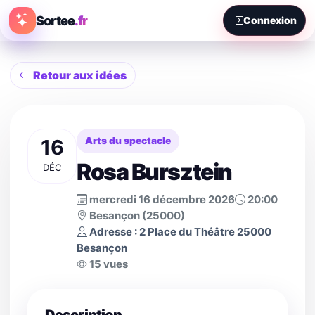
Sortee
.fr
Connexion
Retour aux idées
16
Arts du spectacle
Rosa Bursztein
DÉC
mercredi 16 décembre 2026
20:00
Besançon (25000)
Adresse : 2 Place du Théâtre 25000
Besançon
15 vues