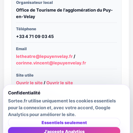
Organisateur local
Office de Tourisme de l'agglomération du Puy-
en-Velay
Téléphone
+33 4 71 09 03 45
Email
letheatre@lepuyenvelay.fr
/
corinne.vincent@lepuyenvelay.fr
Site utile
Ouvrir le site
/
Ouvrir le site
Confidentialité
Structure publiante
Sortee.fr utilise uniquement les cookies essentiels
Haute-Loire Attractivité - source : Apidae
pour la connexion et, avec votre accord, Google
Tourisme
Analytics pour améliorer le site.
Dernière mise à jour source
Essentiels seulement
2026-01-01T00:00:00.000Z
J’accepte Analytics