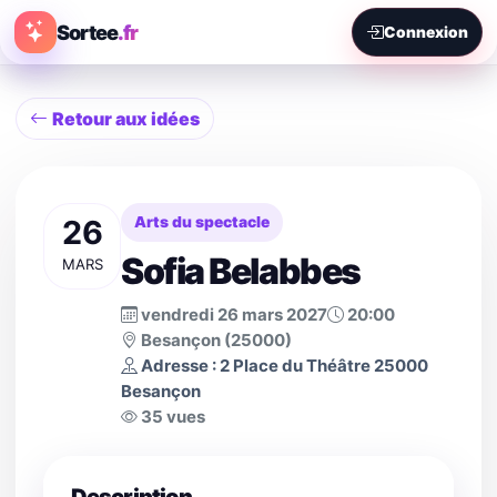
Sortee
.fr
Connexion
Retour aux idées
26
Arts du spectacle
Sofia Belabbes
MARS
vendredi 26 mars 2027
20:00
Besançon (25000)
Adresse : 2 Place du Théâtre 25000
Besançon
35 vues