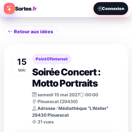
Sortee
.fr
Connexion
Retour aux idées
15
PointOfInterest
Soirée Concert :
MAI
Motto Portraits
samedi 15 mai 2027
00:00
Plouescat (29430)
Adresse : Médiathèque "L'Atelier"
29430 Plouescat
31 vues