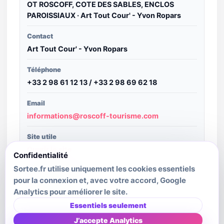
OT ROSCOFF, COTE DES SABLES, ENCLOS
PAROISSIAUX · Art Tout Cour' - Yvon Ropars
Contact
Art Tout Cour' - Yvon Ropars
Téléphone
+33 2 98 61 12 13 / +33 2 98 69 62 18
Email
informations@roscoff-tourisme.com
Site utile
Ouvrir le site
Confidentialité
Sortee.fr utilise uniquement les cookies essentiels
Structure publiante
pour la connexion et, avec votre accord, Google
SIT Bretagne
Analytics pour améliorer le site.
Dernière mise à jour source
Essentiels seulement
2026-07-10T04:07:57.298Z
J’accepte Analytics