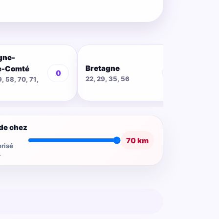
gne-
Bretagne
Cent
e-Comté
0
0
22, 29, 35, 56
18, 28
9, 58, 70, 71,
de chez
70 km
risé
.