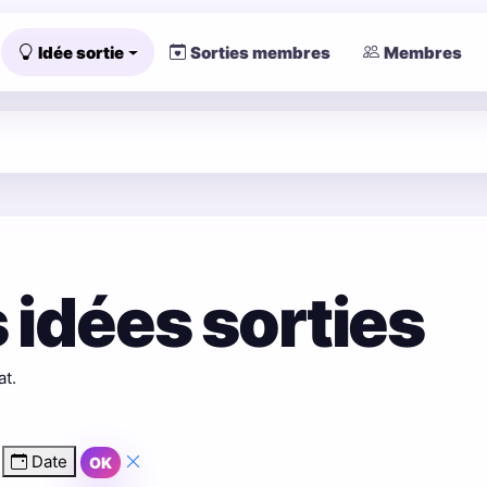
Idée sortie
Sorties membres
Membres
 idées sorties
at.
Date
OK