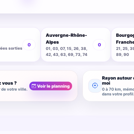
Auvergne-Rhône-
Bourgo
Alpes
Franch
0
0
dées sorties
01, 03, 07, 15, 26, 38,
21, 25, 3
42, 43, 63, 69, 73, 74
89, 90
Rayon autour 
z vous ?
moi
Voir le planning
de votre ville.
0 à 70 km, mémo
dans votre profil