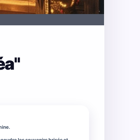
éa"
mine.
ecoudre les souvenirs brisés et