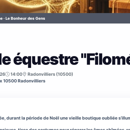
e · Le Bonheur des Gens
e équestre "Filom
026
14:00
Radonvilliers (10500)
x 10500 Radonvilliers
e, durant la période de Noël une vieille boutique oubliée s’illu
ilencieuse, tisse des costumes pour réparer les âmes abîmées, r