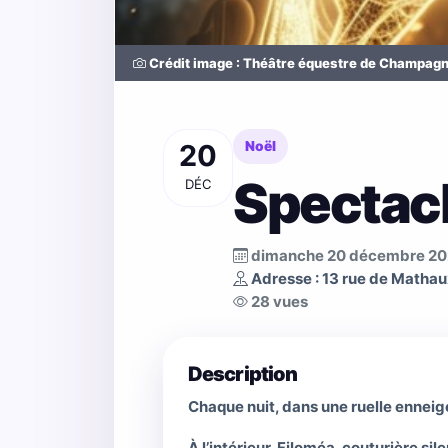
Crédit image : Théâtre équestre de Champagn
20
Noël
Spectacl
DÉC
dimanche 20 décembre 2
Adresse : 13 rue de Mathau
28 vues
Description
Chaque nuit, dans une ruelle enneigé
À l’intérieur, Filoméa, couturière s