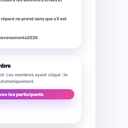
é réparé ne prend sens que s’il est
ndsevenements2026
mbre
pli. Les membres ayant cliqué “Je
 automatiquement.
vec les participants