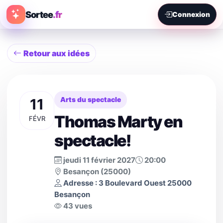
Sortee
.fr
Connexion
Retour aux idées
11
Arts du spectacle
Thomas Marty en
FÉVR
spectacle!
jeudi 11 février 2027
20:00
Besançon (25000)
Adresse : 3 Boulevard Ouest 25000
Besançon
43 vues