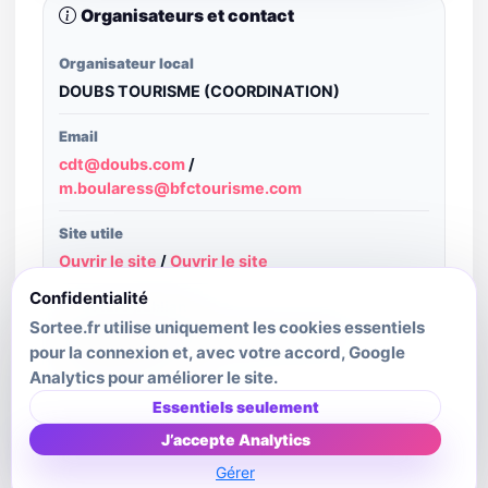
Organisateurs et contact
Organisateur local
DOUBS TOURISME (COORDINATION)
Email
cdt@doubs.com
/
m.boularess@bfctourisme.com
Site utile
Ouvrir le site
/
Ouvrir le site
Confidentialité
Structure publiante
Sortee.fr utilise uniquement les cookies essentiels
Bourgogne-Franche-Comté Tourisme -
pour la connexion et, avec votre accord, Google
Decibelles Data
Analytics pour améliorer le site.
Dernière mise à jour source
Essentiels seulement
2026-01-01T00:00:00.000Z
J’accepte Analytics
Gérer