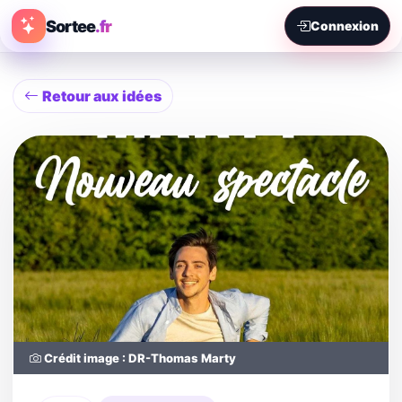
Sortee
.fr
Connexion
Retour aux idées
Crédit image : DR-Thomas Marty