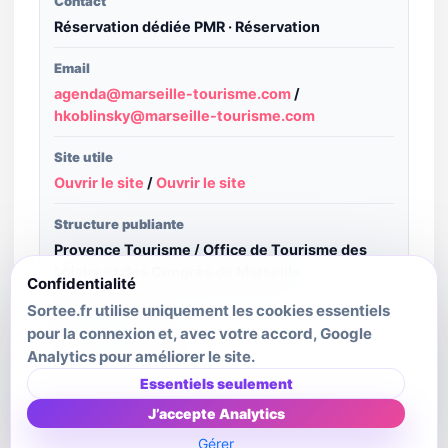
Contact
Réservation dédiée PMR · Réservation
Email
agenda@marseille-tourisme.com
/
hkoblinsky@marseille-tourisme.com
Site utile
Ouvrir le site
/
Ouvrir le site
Structure publiante
Provence Tourisme / Office de Tourisme des
Loisirs et des Congrès de Marseille
Confidentialité
Sortee.fr utilise uniquement les cookies essentiels
Crédit image
pour la connexion et, avec votre accord, Google
DR-Thomas Marty
Analytics pour améliorer le site.
Dernière mise à jour source
Essentiels seulement
2025-09-16
J’accepte Analytics
Gérer