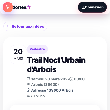
Sortee
.fr
Connexion
Retour aux idées
20
Pédestre
Trail Noct'Urbain
MARS
d'Arbois
samedi 20 mars 2027
00:00
Arbois (39600)
Adresse : 39600 Arbois
31 vues