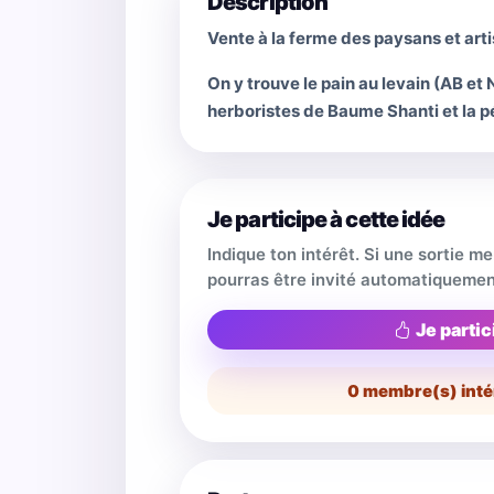
Description
Vente à la ferme des paysans et art
On y trouve le pain au levain (AB et
herboristes de Baume Shanti et la p
Je participe à cette idée
Indique ton intérêt. Si une sortie m
pourras être invité automatiquemen
Je partic
0
membre(s) inté