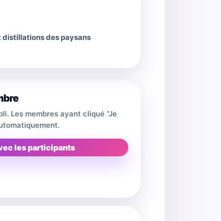
 distillations des paysans
mbre
pli. Les membres ayant cliqué “Je
 automatiquement.
vec les participants