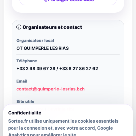
Organisateurs et contact
Organisateur local
OT QUIMPERLE LES RIAS
Téléphone
+33 2 98 39 67 28 / +33 6 27 86 27 62
Email
contact@quimperle-lesrias.bzh
Site utile
Ouvrir le site
/
Ouvrir le site
Confidentialité
Sortee.fr utilise uniquement les cookies essentiels
Structure publiante
pour la connexion et, avec votre accord, Google
SIT Bretagne
Analytics pour améliorer le site.