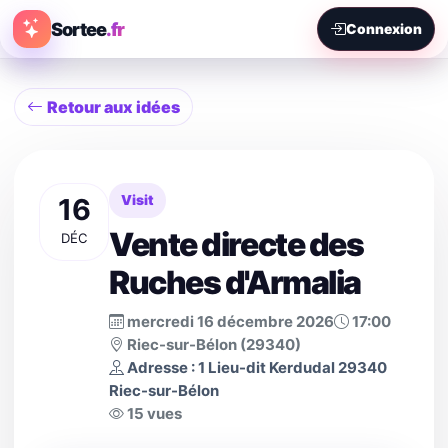
Sortee
.fr
Connexion
Retour aux idées
16
Visit
Vente directe des
DÉC
Ruches d'Armalia
mercredi 16 décembre 2026
17:00
Riec-sur-Bélon (29340)
Adresse : 1 Lieu-dit Kerdudal 29340
Riec-sur-Bélon
15 vues