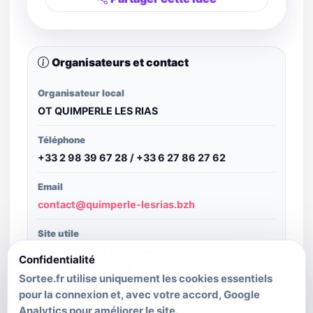
Organisateurs et contact
Organisateur local
OT QUIMPERLE LES RIAS
Téléphone
+33 2 98 39 67 28 / +33 6 27 86 27 62
Email
contact@quimperle-lesrias.bzh
Site utile
Ouvrir le site
/
Ouvrir le site
Confidentialité
Sortee.fr utilise uniquement les cookies essentiels
Structure publiante
pour la connexion et, avec votre accord, Google
SIT Bretagne
Analytics pour améliorer le site.