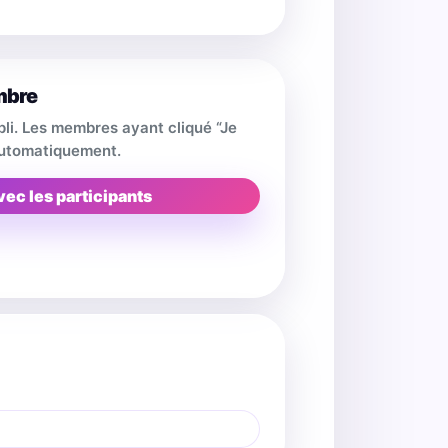
mbre
pli. Les membres ayant cliqué “Je
 automatiquement.
vec les participants