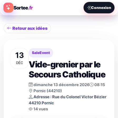
Sortee
.fr
Connexion
Retour aux idées
13
SaleEvent
Vide-grenier par le
DÉC
Secours Catholique
dimanche 13 décembre 2026
08:15
Pornic (44210)
Adresse : Rue du Colonel Victor Bézier
44210 Pornic
14 vues