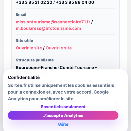
+33 3 85 21 02 20 / +33 3 85 88 04 00
Email
missiontourisme@saoneetloire71.fr
/
m.boularess@bfctourisme.com
Site utile
Ouvrir le site
/
Ouvrir le site
Structure publiante
Bourgogne-Franche-Comté Tourisme -
Decibelles Data
Confidentialité
Sortee.fr utilise uniquement les cookies essentiels
Crédit image
pour la connexion et, avec votre accord, Google
La Maison du Charolais · 2026-12-31
Analytics pour améliorer le site.
Dernière mise à jour source
Essentiels seulement
2026-01-01T00:00:00.000Z
J’accepte Analytics
Gérer