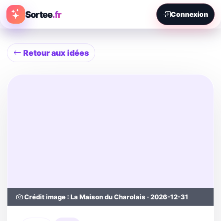
Sortee
.fr
Connexion
Retour aux idées
Crédit image : La Maison du Charolais · 2026-12-31